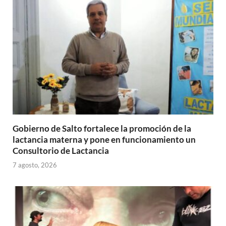
p
o
ti
p
k
r
Gobierno de Salto fortalece la promoción de la
lactancia materna y pone en funcionamiento un
Consultorio de Lactancia
7 agosto, 2026