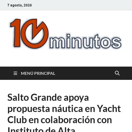
7 agosto, 2026
10minutos.com.uy
Tu conexión con Salto
MENÚ PRINCIPAL
Salto Grande apoya
propuesta náutica en Yacht
Club en colaboración con
Instituto de Alta