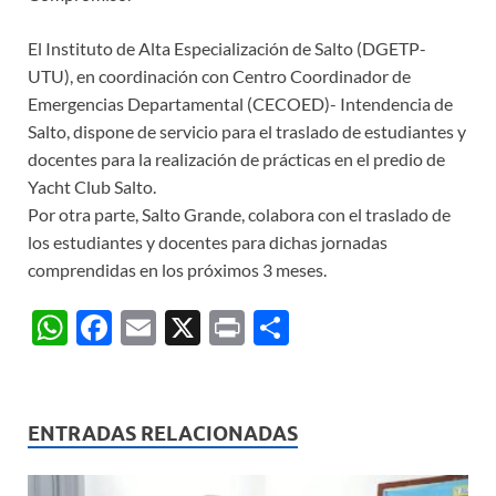
El Instituto de Alta Especialización de Salto (DGETP-
UTU), en coordinación con Centro Coordinador de
Emergencias Departamental (CECOED)- Intendencia de
Salto, dispone de servicio para el traslado de estudiantes y
docentes para la realización de prácticas en el predio de
Yacht Club Salto.
Por otra parte, Salto Grande, colabora con el traslado de
los estudiantes y docentes para dichas jornadas
comprendidas en los próximos 3 meses.
W
F
E
X
P
C
h
ac
m
ri
o
at
e
ail
nt
m
s
b
p
ENTRADAS RELACIONADAS
A
o
ar