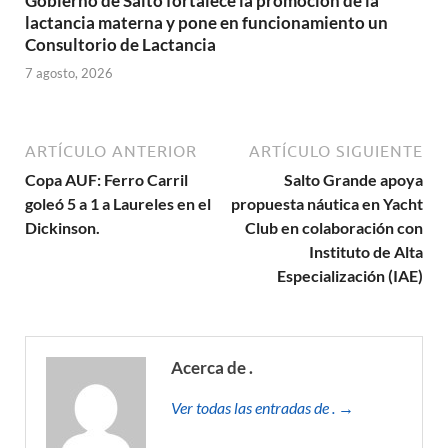
Gobierno de Salto fortalece la promoción de la
lactancia materna y pone en funcionamiento un
Consultorio de Lactancia
7 agosto, 2026
ARTÍCULO ANTERIOR
ARTÍCULO SIGUIENTE
Copa AUF: Ferro Carril
Salto Grande apoya
goleó 5 a 1 a Laureles en el
propuesta náutica en Yacht
Dickinson.
Club en colaboración con
Instituto de Alta
Especialización (IAE)
Acerca de .
Ver todas las entradas de . →