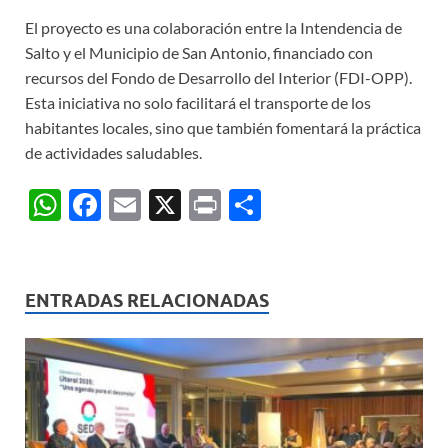
El proyecto es una colaboración entre la Intendencia de
Salto y el Municipio de San Antonio, financiado con
recursos del Fondo de Desarrollo del Interior (FDI-OPP).
Esta iniciativa no solo facilitará el transporte de los
habitantes locales, sino que también fomentará la práctica
de actividades saludables.
W
F
E
X
P
C
h
ac
m
ri
o
at
e
ail
nt
m
s
b
p
ENTRADAS RELACIONADAS
A
o
ar
p
o
ti
p
k
r