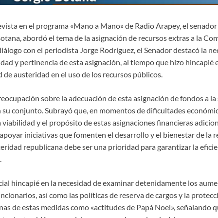
evista en el programa «Mano a Mano» de Radio Arapey, el senador
otana, abordó el tema de la asignación de recursos extras a la Co
iálogo con el periodista Jorge Rodríguez, el Senador destacó la ne
idad y pertinencia de esta asignación, al tiempo que hizo hincapié 
de austeridad en el uso de los recursos públicos.
eocupación sobre la adecuación de esta asignación de fondos a la 
en su conjunto. Subrayó que, en momentos de dificultades económica
a viabilidad y el propósito de estas asignaciones financieras adicion
poyar iniciativas que fomenten el desarrollo y el bienestar de la r
eridad republicana debe ser una prioridad para garantizar la efici
.
cial hincapié en la necesidad de examinar detenidamente los aument
ncionarios, así como las políticas de reserva de cargos y la protecc
unas de estas medidas como «actitudes de Papá Noel», señalando que