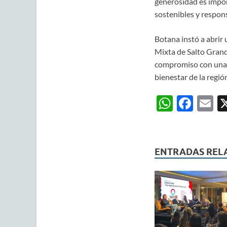
generosidad es impor
sostenibles y respon
Botana instó a abrir 
Mixta de Salto Grande
compromiso con una a
bienestar de la región
W
F
E
h
ac
m
at
e
ai
s
b
ENTRADAS REL
A
o
p
o
p
k