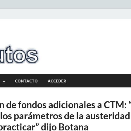
10minutos.com
Tu conexión con Salto
CONTACTO
ACCEDER
n de fondos adicionales a CTM: 
 los parámetros de la austeridad
racticar” dijo Botana