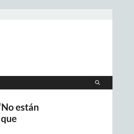
.uy
“No están
 que