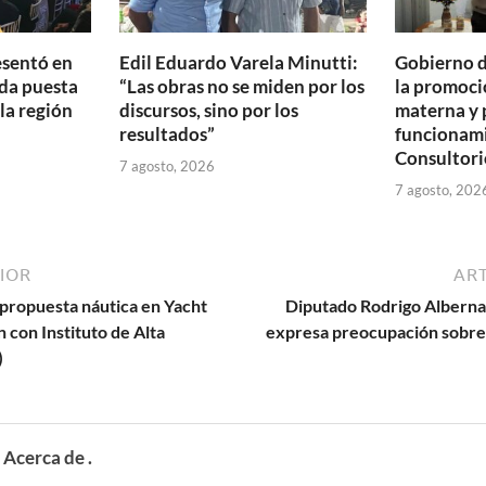
esentó en
Edil Eduardo Varela Minutti:
Gobierno d
da puesta
“Las obras no se miden por los
la promoció
 la región
discursos, sino por los
materna y 
resultados”
funcionam
Consultori
7 agosto, 2026
7 agosto, 202
IOR
ART
propuesta náutica en Yacht
Diputado Rodrigo Alberna
 con Instituto de Alta
expresa preocupación sobre
)
Acerca de .