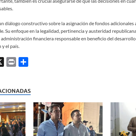
tante, también es crucial asegurarse de que las decisiones en cua
sables.
un diálogo constructivo sobre la asignación de fondos adicionales 
. Su enfoque en la legalidad, pertinencia y austeridad republicana
dministración financiera responsable en beneficio del desarrollo 
 y el país.
X
P
C
ri
o
l
nt
m
p
ACIONADAS
ar
ti
r