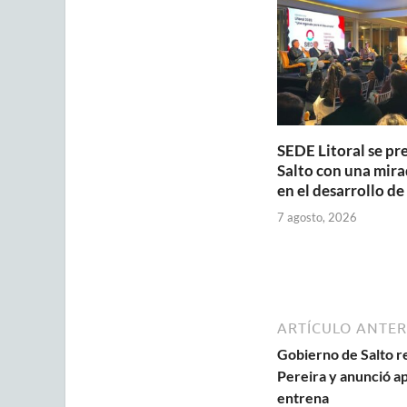
p
o
p
k
SEDE Litoral se pr
Salto con una mira
en el desarrollo de
7 agosto, 2026
ARTÍCULO ANTER
Gobierno de Salto re
Pereira y anunció a
entrena