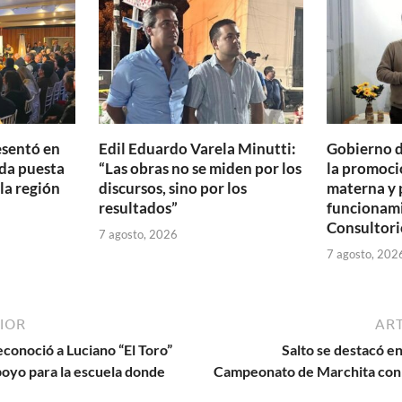
ti
r
esentó en
Edil Eduardo Varela Minutti:
Gobierno d
da puesta
“Las obras no se miden por los
la promoció
 la región
discursos, sino por los
materna y 
resultados”
funcionam
Consultori
7 agosto, 2026
7 agosto, 202
IOR
ART
conoció a Luciano “El Toro”
Salto se destacó en
poyo para la escuela donde
Campeonato de Marchita con t