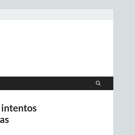
.uy
 intentos
as