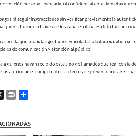
nformación personal, bancaria, ni confidencial ante llamadas auto
agos ni seguir instrucciones sin verificar previamente la autentici
lquier situación a través de los canales oficiales de la Intendencia
 recuerda que todas las gestiones vinculadas a tributos deben ser
ciales de comunicación y atención al público.
e a quienes hayan recibido este tipo de llamados que realicen la d
 las autoridades competentes, a efectos de prevenir nuevas situa
X
P
C
ri
o
l
nt
m
p
ACIONADAS
ar