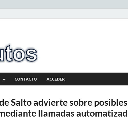
10minutos.com
Tu conexión con Salto
CONTACTO
ACCEDER
e Salto advierte sobre posibles
 mediante llamadas automatizad