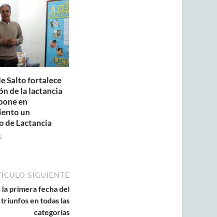
e Salto fortalece
n de la lactancia
pone en
iento un
o de Lactancia
6
ÍCULO SIGUIENTE
 la primera fecha del
riunfos en todas las
categorías