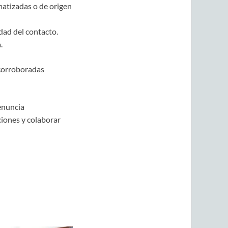
matizadas o de origen
dad del contacto.
.
 corroboradas
enuncia
ciones y colaborar