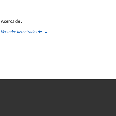
Acerca de .
Ver todas las entradas de . →