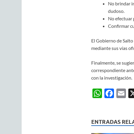
No brindar i
dudoso.
No efectuar p
Confirmar cua
El Gobierno de Salto
mediante sus vías ofi
Finalmente, se sugier
correspondiente ante
con la investigación.
W
F
E
h
ac
m
at
e
ai
s
b
ENTRADAS REL
A
o