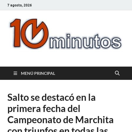
7 agosto, 2026
10minutos.com.uy
Tu conexión con Salto
MENÚ PRINCIPAL
Salto se destacó en la
primera fecha del
Campeonato de Marchita
con triunfos en todas las