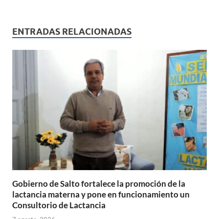
h
ac
m
ri
o
at
e
ail
nt
m
s
b
p
ENTRADAS RELACIONADAS
A
o
ar
p
o
ti
p
k
r
Gobierno de Salto fortalece la promoción de la
lactancia materna y pone en funcionamiento un
Consultorio de Lactancia