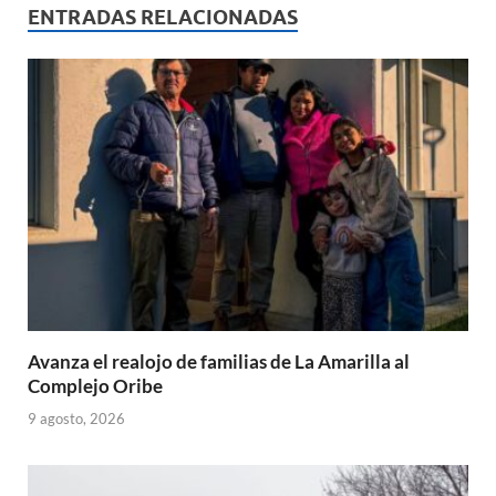
s
b
p
ENTRADAS RELACIONADAS
A
o
ar
p
o
ti
p
k
r
Avanza el realojo de familias de La Amarilla al
Complejo Oribe
9 agosto, 2026