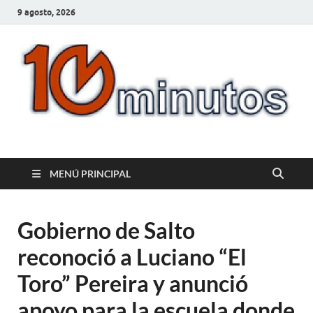
9 agosto, 2026
10minutos.com.uy
Tu conexión con Salto
MENÚ PRINCIPAL
Gobierno de Salto
reconoció a Luciano “El
Toro” Pereira y anunció
apoyo para la escuela donde