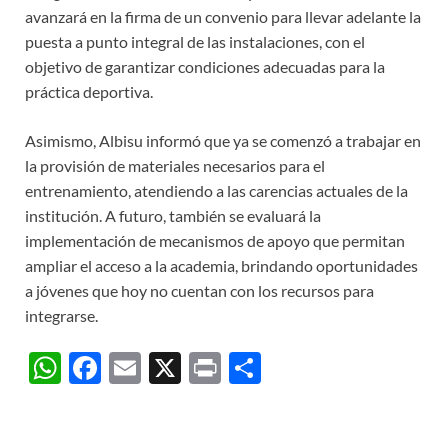
avanzará en la firma de un convenio para llevar adelante la
puesta a punto integral de las instalaciones, con el
objetivo de garantizar condiciones adecuadas para la
práctica deportiva.
Asimismo, Albisu informó que ya se comenzó a trabajar en
la provisión de materiales necesarios para el
entrenamiento, atendiendo a las carencias actuales de la
institución. A futuro, también se evaluará la
implementación de mecanismos de apoyo que permitan
ampliar el acceso a la academia, brindando oportunidades
a jóvenes que hoy no cuentan con los recursos para
integrarse.
W
F
E
X
P
C
h
ac
m
ri
o
at
e
ail
nt
m