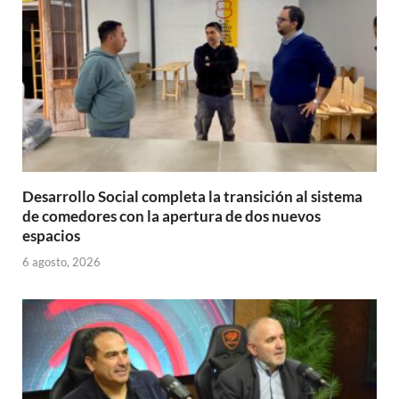
p
k
r
Desarrollo Social completa la transición al sistema
de comedores con la apertura de dos nuevos
espacios
6 agosto, 2026