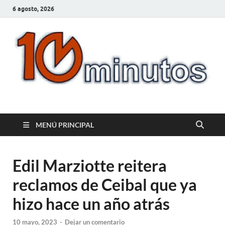
6 agosto, 2026
10minutos.com.uy
Tu conexión con Salto
MENÚ PRINCIPAL
Edil Marziotte reitera
reclamos de Ceibal que ya
hizo hace un año atrás
10 mayo, 2023
-
Dejar un comentario