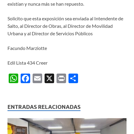
existían y nunca más se han repuesto.
Solicito que esta exposición sea enviada al Intendente de
Salto, al Director de Obras, al Director de Movilidad
Urbana y al Director de Servicios Públicos
Facundo Marziotte
Edil Lista 434 Creer
W
F
E
X
P
C
h
ac
m
ri
o
at
e
ail
nt
m
s
b
p
ENTRADAS RELACIONADAS
A
o
ar
p
o
ti