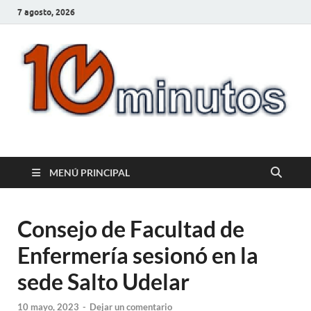
7 agosto, 2026
10minutos.com.uy
Tu conexión con Salto
MENÚ PRINCIPAL
Consejo de Facultad de
Enfermería sesionó en la
sede Salto Udelar
10 mayo, 2023
-
Dejar un comentario