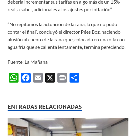
debería incrementar sus tarifas en algo más de un 15%
real, a saber, adicionales a los ajustes por inflación”.
“No repitamos la actuación de la rana, la que no pudo
contar el final”, concluyó el director Pées Boz, haciendo
alusión al cuento de la rana que, colocada en una olla con
agua fría que se calienta lentamente, termina pereciendo.
Fuente: La Mañana
W
F
E
X
P
C
h
ac
m
ri
o
at
e
ail
nt
m
s
b
p
ENTRADAS RELACIONADAS
A
o
ar
p
o
ti
p
k
r