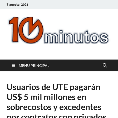
7 agosto, 2026
10minutos.com.uy
Tu conexión con Salto
MENÚ PRINCIPAL
Usuarios de UTE pagarán
US$ 5 mil millones en
sobrecostos y excedentes
por contratos con privados