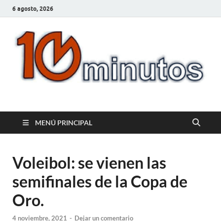
6 agosto, 2026
10minutos.com.uy
Tu conexión con Salto
MENÚ PRINCIPAL
Voleibol: se vienen las
semifinales de la Copa de
Oro.
4 noviembre, 2021
-
Dejar un comentario