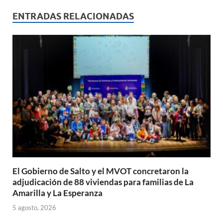
at
e
ail
nt
m
s
b
p
ENTRADAS RELACIONADAS
A
o
ar
p
o
ti
p
k
r
El Gobierno de Salto y el MVOT concretaron la
adjudicación de 88 viviendas para familias de La
Amarilla y La Esperanza
5 agosto, 2026