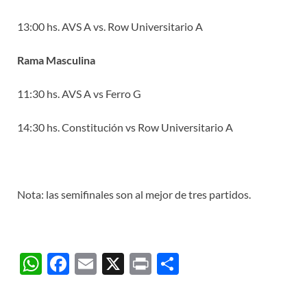
13:00 hs. AVS A vs. Row Universitario A
Rama Masculina
11:30 hs. AVS A vs Ferro G
14:30 hs. Constitución vs Row Universitario A
Nota: las semifinales son al mejor de tres partidos.
W
F
E
X
P
C
h
ac
m
ri
o