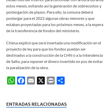
estos meses, evitando así la generación de sobrecostos y
postergación de plazos. Para ello, la comuna deberá
postergar para el 2022 algunas obras menores y que
estaban proyectadas para los próximos meses, a la espera
de la transferencia de fondos del ministerio.
Chiesa explicó que será insertada una modificación en el
proyecto de ley para que los fondos puedan ser
destinados a la construcción de la CHN o a la Intendencia
de Salto, para reponer el dinero invertido en pos de evitar
la paralización de la obra.
W
F
E
X
P
C
h
ac
m
ri
o
at
e
ail
nt
m
s
b
p
ENTRADAS RELACIONADAS