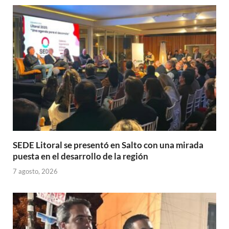
A
o
ar
p
o
ti
p
k
r
SEDE Litoral se presentó en Salto con una mirada
puesta en el desarrollo de la región
7 agosto, 2026