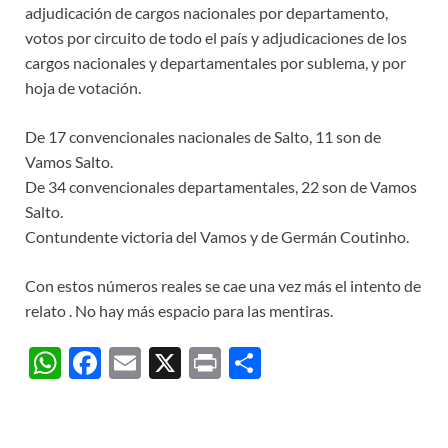
adjudicación de cargos nacionales por departamento,
votos por circuito de todo el país y adjudicaciones de los
cargos nacionales y departamentales por sublema, y por
hoja de votación.
De 17 convencionales nacionales de Salto, 11 son de
Vamos Salto.
De 34 convencionales departamentales, 22 son de Vamos
Salto.
Contundente victoria del Vamos y de Germán Coutinho.
Con estos números reales se cae una vez más el intento de
relato . No hay más espacio para las mentiras.
W
F
E
X
P
C
h
ac
m
ri
o
at
e
ail
nt
m