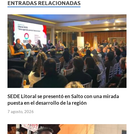
s
b
p
ENTRADAS RELACIONADAS
A
o
ar
p
o
ti
p
k
r
SEDE Litoral se presentó en Salto con una mirada
puesta en el desarrollo de la región
7 agosto, 2026