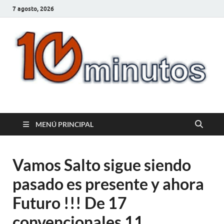
7 agosto, 2026
10minutos.com.uy
Tu conexión con Salto
MENÚ PRINCIPAL
Vamos Salto sigue siendo
pasado es presente y ahora
Futuro !!! De 17
convencionales 11