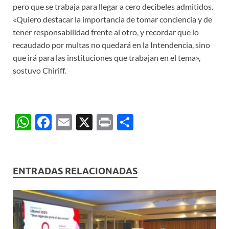
pero que se trabaja para llegar a cero decibeles admitidos.
«Quiero destacar la importancia de tomar conciencia y de
tener responsabilidad frente al otro, y recordar que lo
recaudado por multas no quedará en la Intendencia, sino
que irá para las instituciones que trabajan en el tema»,
sostuvo Chiriff.
W
F
E
X
P
C
h
ac
m
ri
o
at
e
ail
nt
m
s
b
p
ENTRADAS RELACIONADAS
A
o
ar
p
o
ti
p
k
r