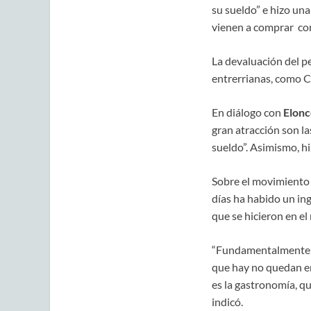
su sueldo” e hizo un
vienen a comprar co
La devaluación del p
entrerrianas, como C
En diálogo con
Elonc
gran atracción son la
sueldo”. Asimismo, hiz
Sobre el movimiento c
días ha habido un in
que se hicieron en el
“Fundamentalmente l
que hay no quedan en
es la gastronomía, q
indicó.