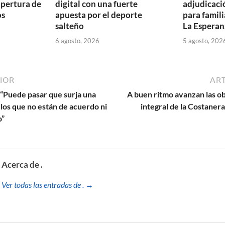
apertura de
digital con una fuerte
adjudicaci
os
apuesta por el deporte
para famili
salteño
La Esperan
6 agosto, 2026
5 agosto, 202
IOR
ART
: “Puede pasar que surja una
A buen ritmo avanzan las o
 los que no están de acuerdo ni
integral de la Costaner
o”
Acerca de .
Ver todas las entradas de . →