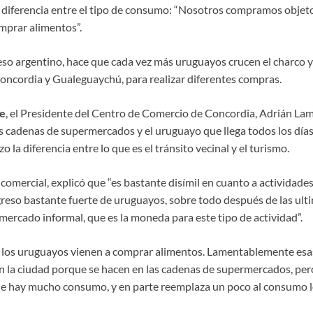
a diferencia entre el tipo de consumo: “Nosotros compramos objeto
mprar alimentos”.
eso argentino, hace que cada vez más uruguayos crucen el charco y 
oncordia y Gualeguaychú, para realizar diferentes compras.
e
, el Presidente del Centro de Comercio de Concordia, Adrián Lamp
s cadenas de supermercados y el uruguayo que llega todos los días 
o la diferencia entre lo que es el tránsito vecinal y el turismo.
omercial, explicó que “es bastante disímil en cuanto a actividades
greso bastante fuerte de uruguayos, sobre todo después de las ul
 mercado informal, que es la moneda para este tipo de actividad”.
os uruguayos vienen a comprar alimentos. Lamentablemente esa
 la ciudad porque se hacen en las cadenas de supermercados, pero
ue hay mucho consumo, y en parte reemplaza un poco al consumo lo