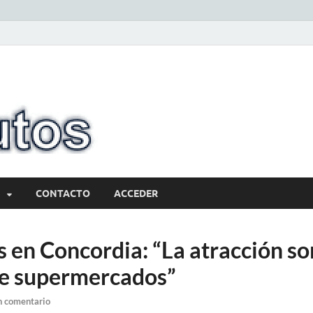
10minutos.com
Tu conexión con Salto
CONTACTO
ACCEDER
 en Concordia: “La atracción so
e supermercados”
n comentario