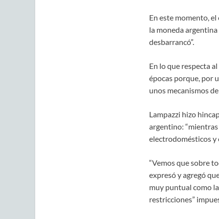
En este momento, el 
la moneda argentina 
desbarrancó”.
En lo que respecta a
épocas porque, por un
unos mecanismos de c
Lampazzi hizo hincap
argentino: “mientras
electrodomésticos y 
“Vemos que sobre tod
expresó y agregó que
muy puntual como la 
restricciones” impues