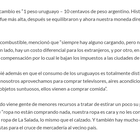
cambio es “1 peso uruguayo – 10 centavos de peso argentino. Hi
fue más alta, después se equilibraron y ahora nuestra moneda dir
l combustible, mencionó que “siempre hay alguno cargando, pero n
 lado, hay un costo diferencial para los extranjeros, y por otro, e
ompensación por lo cual le bajan los impuestos a las ciudades de 
ié además en que el consumo de los uruguayos es totalmente disti
 nosotros aprovechamos para comprar televisores, aires acondici
objetos suntuosos, ellos vienen a comprar comida”.
o viene gente de menores recursos a tratar de estirar un poco su
 “ropa no están comprando nada, nuestra ropa es cara y no les con
ropa de La Salada, lo mismo que el calzado. Y también hay mucho
tas para el cruce de mercadería al vecino país.