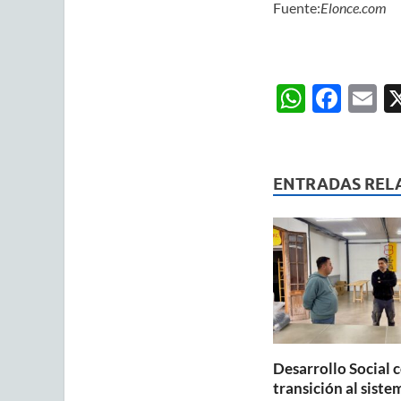
Fuente:
Elonce.com
W
F
E
h
ac
m
at
e
ai
s
b
ENTRADAS REL
A
o
p
o
p
k
Desarrollo Social 
transición al siste