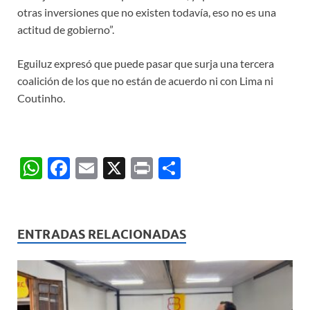
otras inversiones que no existen todavía, eso no es una
actitud de gobierno”.
Eguiluz expresó que puede pasar que surja una tercera
coalición de los que no están de acuerdo ni con Lima ni
Coutinho.
W
F
E
X
P
C
h
ac
m
ri
o
at
e
ail
nt
m
s
b
p
ENTRADAS RELACIONADAS
A
o
ar
p
o
ti
p
k
r