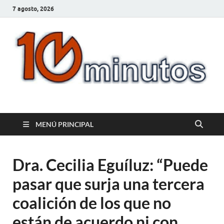
7 agosto, 2026
10minutos.com.uy
Tu conexión con Salto
MENÚ PRINCIPAL
Dra. Cecilia Eguíluz: “Puede
pasar que surja una tercera
coalición de los que no
están de acuerdo ni con