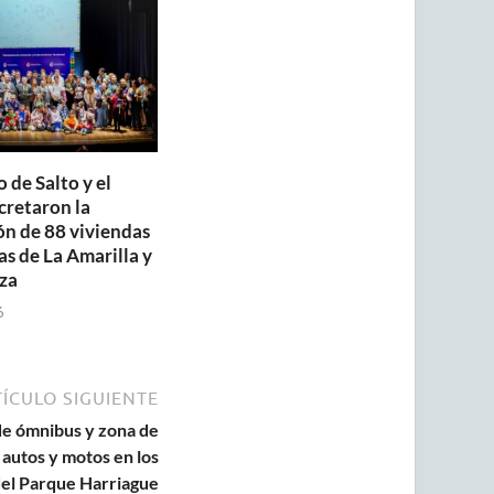
 de Salto y el
retaron la
ón de 88 viviendas
as de La Amarilla y
za
6
ÍCULO SIGUIENTE
de ómnibus y zona de
autos y motos en los
del Parque Harriague