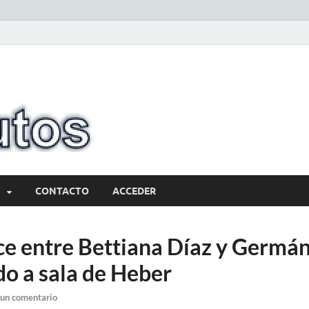
10minutos.com
Tu conexión con Salto
CONTACTO
ACCEDER
ce entre Bettiana Díaz y Germá
do a sala de Heber
 un comentario