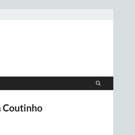
.uy
n Coutinho