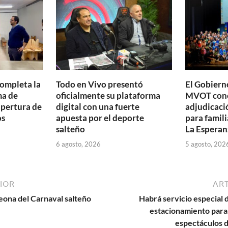
ti
r
completa la
Todo en Vivo presentó
El Gobierno
ma de
oficialmente su plataforma
MVOT conc
apertura de
digital con una fuerte
adjudicaci
os
apuesta por el deporte
para famili
salteño
La Esperan
6 agosto, 2026
5 agosto, 202
IOR
ART
eona del Carnaval salteño
Habrá servicio especial 
estacionamiento para 
espectáculos 