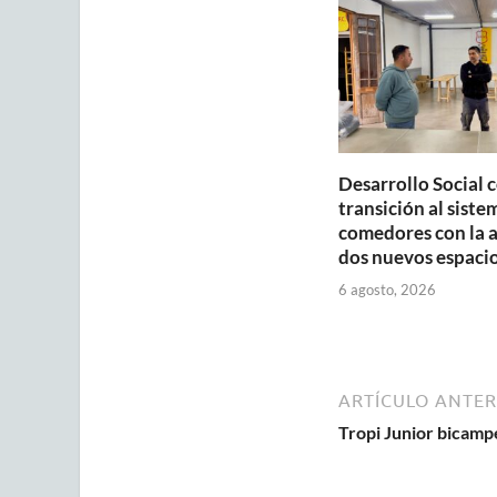
p
o
p
k
Desarrollo Social 
transición al siste
comedores con la 
dos nuevos espaci
6 agosto, 2026
ARTÍCULO ANTER
Tropi Junior bicamp