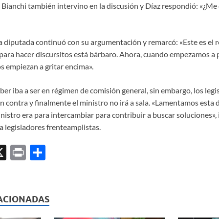
 Bianchi también intervino en la discusión y Díaz respondió: «¿Me 
 la diputada continuó con su argumentación y remarcó: «Este es el 
 para hacer discursitos está bárbaro. Ahora, cuando empezamos a 
s empiezan a gritar encima».
er iba a ser en régimen de comisión general, sin embargo, los legi
n contra y finalmente el ministro no irá a sala. «Lamentamos esta 
nistro era para intercambiar para contribuir a buscar soluciones»,
a legisladores frenteamplistas.
X
P
C
ri
o
l
nt
m
p
ACIONADAS
ar