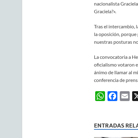
nacionalista Graciela
Graciela?».
Tras el intercambio,
la oposición, porque
nuestras posturas no
La convocatoria a Heb
oficialismo votaron e
ánimo de llamar al mi
conferencia de prens
W
F
E
h
ac
m
at
e
ai
s
b
ENTRADAS REL
A
o