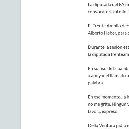
La diputada del FA mo
convocatoria al minis
El Frente Amplio dec
Alberto Heber, para q
Durante la sesión est
la diputada frenteam
En su uso de la palabr
a apoyar el llamado a
palabra.
En ese momento, la l
no me grite. Ningún v
favor», expresó.
Della Ventura pidió 