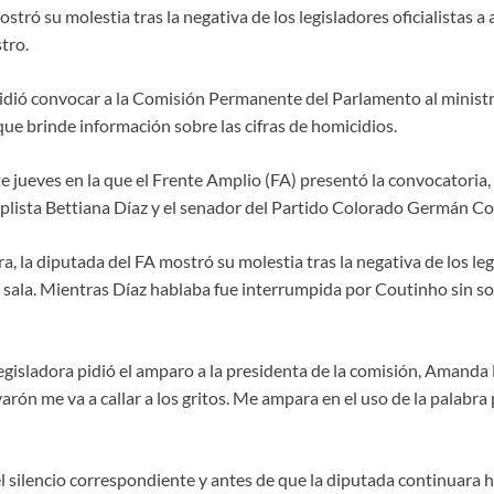
stró su molestia tras la negativa de los legisladores oficialistas a 
tro.
idió convocar a la Comisión Permanente del Parlamento al ministro 
ue brinde información sobre las cifras de homicidios.
e jueves en la que el Frente Amplio (FA) presentó la convocatoria, 
plista Bettiana Díaz y el senador del Partido Colorado Germán Co
a, la diputada del FA mostró su molestia tras la negativa de los leg
 sala. Mientras Díaz hablaba fue interrumpida por Coutinho sin sol
egisladora pidió el amparo a la presidenta de la comisión, Amanda 
arón me va a callar a los gritos. Me ampara en el uso de la palabra
el silencio correspondiente y antes de que la diputada continuara 