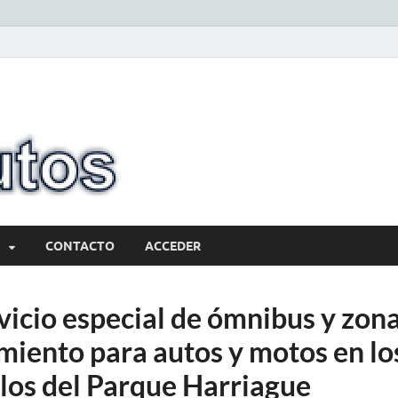
10minutos.com
Tu conexión con Salto
CONTACTO
ACCEDER
vicio especial de ómnibus y zon
miento para autos y motos en lo
los del Parque Harriague