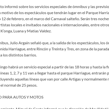
to informó sobre los servicios especiales de ómnibus y las previsi
 motivo de los espectáculos que tendrán lugar en el Parque Harria
12 de febrero, en el marco del Carnaval salteño. Serán tres noch
rtistas locales e invitados nacionales e internacionales, entre otro
 K’onga, Luana y Matías Valdez.
us, Julio Argain señaló que, a la salida de los espectáculos, los 
ida Harriague, entre Rincón y Treinta y Tres, en zona de la parada 
ia los distintos barrios.
ngo habrá un servicio especial a partir de las 18 horas y hasta la fi
líneas 1, 2, 7 y 11 van a llegar hasta el parque Harriague, entrarán
ncluyendo aquellas líneas que van por calle Artigas y normalmente no
 el normal de 25 pesos.
 PARA AUTOS Y MOTOS
namiento, Miguel da Costa informó que la dirección de Movilidad 