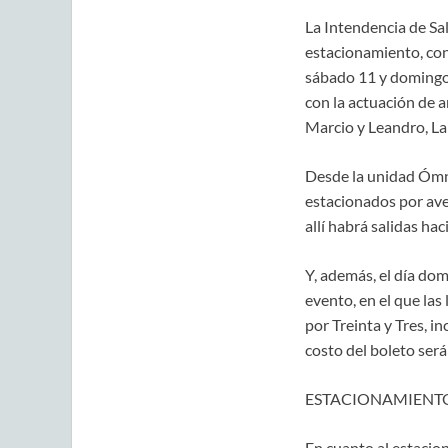
La Intendencia de Sal
estacionamiento, con
sábado 11 y domingo 
con la actuación de a
Marcio y Leandro, La
Desde la unidad Ómnib
estacionados por aven
allí habrá salidas hac
Y, además, el día domi
evento, en el que las 
por Treinta y Tres, i
costo del boleto será
ESTACIONAMIENTO
En cuanto al estacio