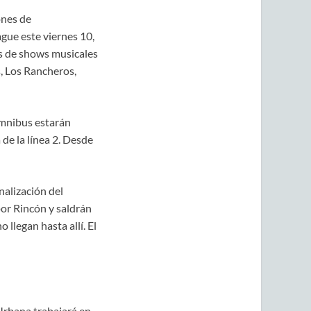
ones de
gue este viernes 10,
es de shows musicales
s, Los Rancheros,
ómnibus estarán
de la línea 2. Desde
nalización del
 por Rincón y saldrán
 llegan hasta allí. El
Urbana trabajará en