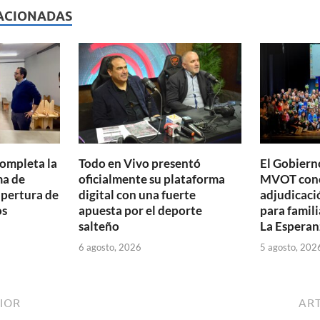
p
ACIONADAS
ar
ti
r
completa la
Todo en Vivo presentó
El Gobierno
ma de
oficialmente su plataforma
MVOT conc
apertura de
digital con una fuerte
adjudicaci
os
apuesta por el deporte
para famili
salteño
La Esperan
6 agosto, 2026
5 agosto, 202
IOR
ART