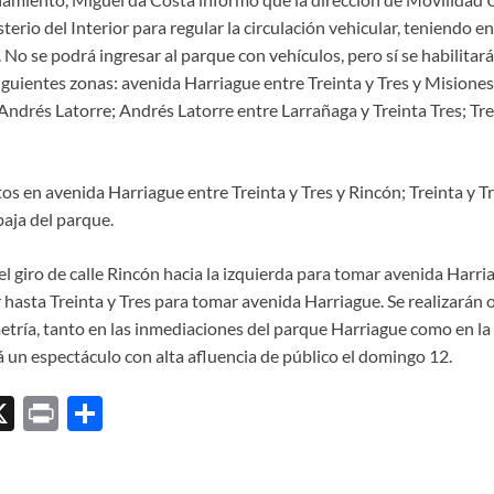
terio del Interior para regular la circulación vehicular, teniendo e
No se podrá ingresar al parque con vehículos, pero sí se habilitar
iguientes zonas: avenida Harriague entre Treinta y Tres y Misiones;
ndrés Latorre; Andrés Latorre entre Larrañaga y Treinta Tres; Trei
s en avenida Harriague entre Treinta y Tres y Rincón; Treinta y T
baja del parque.
el giro de calle Rincón hacia la izquierda para tomar avenida Harri
 hasta Treinta y Tres para tomar avenida Harriague. Se realizarán 
etría, tanto en las inmediaciones del parque Harriague como en la 
un espectáculo con alta afluencia de público el domingo 12.
X
P
C
ri
o
l
nt
m