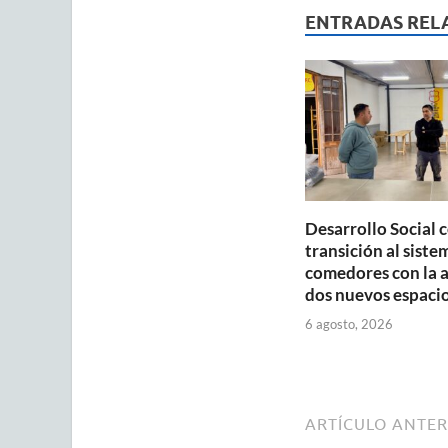
s
b
ENTRADAS REL
A
o
p
o
p
k
Desarrollo Social 
transición al siste
comedores con la 
dos nuevos espaci
6 agosto, 2026
ARTÍCULO ANTER