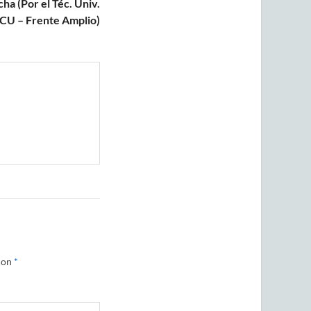
ha (Por el Téc. Univ.
PCU – Frente Amplio)
con
*