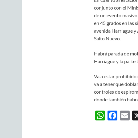
conjunto con el Minis
de un evento masivo. 
en 45 grados en las s
avenida Harriague y A
Salto Nuevo.
Habrá parada de moto
Harriague y la parte 
Va a estar prohibido 
va a tener que doblar
controles de espirom
donde también habrá 
W
F
E
h
ac
m
at
e
ai