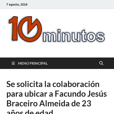
7 agosto, 2026
10minutos.com.uy
Tu conexión con Salto
MENÚ PRINCIPAL
Se solicita la colaboración
para ubicar a Facundo Jesús
Braceiro Almeida de 23
años de edad