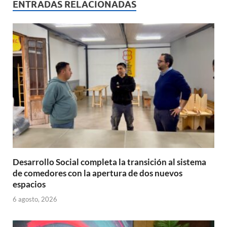
s
b
p
ENTRADAS RELACIONADAS
A
o
ar
p
o
ti
p
k
r
Desarrollo Social completa la transición al sistema
de comedores con la apertura de dos nuevos
espacios
6 agosto, 2026