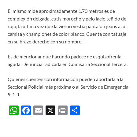
El mismo mide aproximadamente 1.70 metros es de
complexión delgada, cutis morocho y pelo lacio teñido de
rojo, la última vez que la vieron vestía pantalón jeans azul,
camisa y championes de color blanco. Cuenta con tatuaje
en su brazo derecho con su nombre.
Es de mencionar que Facundo padece de esquizofrenia
aguda. Denuncia radicada en Comisaria Seccional Tercera.
Quienes cuenten con información pueden aportarla a la
Seccional Policial más próxima o al Servicio de Emergencia
9-1-1.
W
F
E
X
P
C
h
ac
m
ri
o
at
e
ail
nt
m