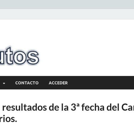
10minutos.com
Tu conexión con Salto
CONTACTO
ACCEDER
s resultados de la 3ª fecha del 
rios.