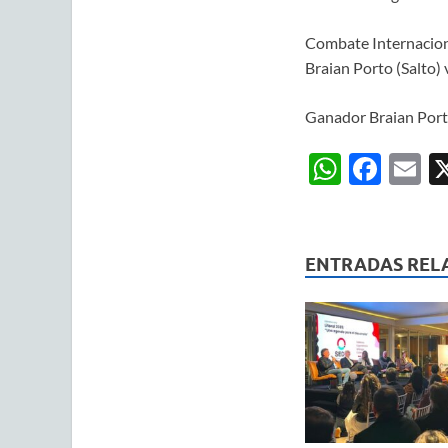
Combate Internacion
Braian Porto (Salto)
Ganador Braian Port
W
F
E
h
ac
m
at
e
ai
s
b
ENTRADAS REL
A
o
p
o
p
k