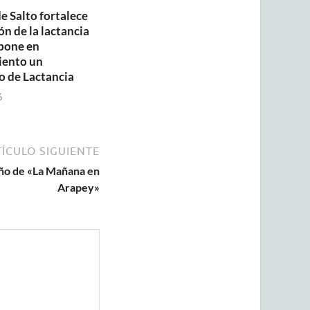
e Salto fortalece
n de la lactancia
pone en
iento un
o de Lactancia
6
ÍCULO SIGUIENTE
ño de «La Mañana en
Arapey»