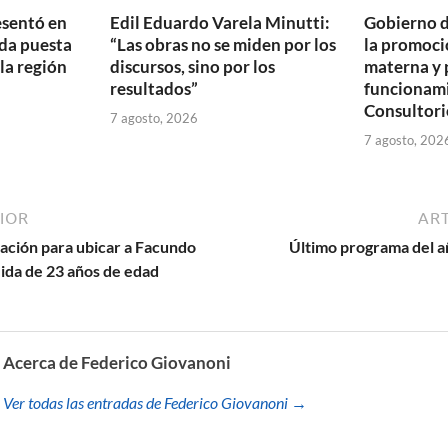
esentó en
Edil Eduardo Varela Minutti:
Gobierno d
da puesta
“Las obras no se miden por los
la promoció
 la región
discursos, sino por los
materna y 
resultados”
funcionam
Consultori
7 agosto, 2026
7 agosto, 202
IOR
ART
oración para ubicar a Facundo
Último programa del a
ida de 23 años de edad
Acerca de Federico Giovanoni
Ver todas las entradas de Federico Giovanoni →