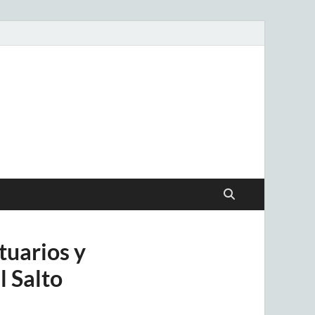
.uy
tuarios y
l Salto