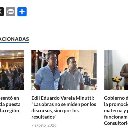
X
P
C
ri
o
l
nt
m
p
ACIONADAS
ar
ti
r
esentó en
Edil Eduardo Varela Minutti:
Gobierno d
da puesta
“Las obras no se miden por los
la promoció
 la región
discursos, sino por los
materna y 
resultados”
funcionam
Consultori
7 agosto, 2026