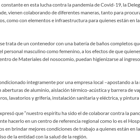
a constante en esta lucha contra la pandemia de Covid-19, la Dele
de, vienen colaborando de diferentes maneras, tanto para procur
os, como con elementos e infraestructura para quienes están en la
se trata de un contenedor con una batería de baños completos qu
 el personal masculino como femenino, a los efectos de que quienes
ntro de Materiales del nosocomio, puedan higienizarse al ingreso y
condicionado íntegramente por una empresa local –apostando a la
n aberturas de aluminio, aislación térmico-acústica y barrera de v
os, lavatorios y grifería, instalación sanitaria y eléctrica, y pintura 
 expresó que “nuestro espíritu ha sido el de colaborar contra la 
te hacerlo en un centro de referencia regional como lo es el Hospi
 en brindar mejores condiciones de trabajo a quienes están en la 
o de la entidad con la salud de la región.