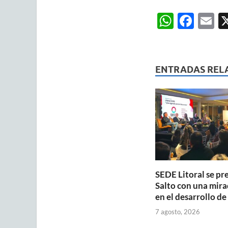
W
F
E
h
ac
m
at
e
ai
s
b
ENTRADAS REL
A
o
p
o
p
k
SEDE Litoral se pr
Salto con una mira
en el desarrollo de
7 agosto, 2026