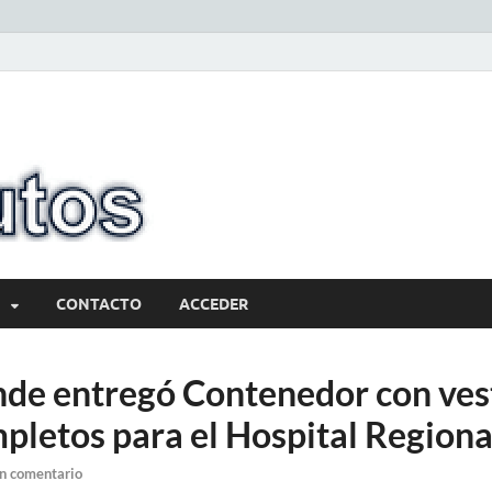
10minutos.com
Tu conexión con Salto
CONTACTO
ACCEDER
nde entregó Contenedor con ves
pletos para el Hospital Regiona
n comentario