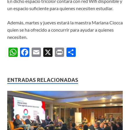
En dicho espacio tricolor contará con red Wifi disponible y
un espacio suficiente para quienes necesiten estudiar.
Además, martes y jueves estará la maestra Mariana Ciocca
quien se ha ofrecido a concurrir para ayudar a quienes
necesiten.
W
F
E
X
P
C
h
ac
m
ri
o
at
e
ail
nt
m
s
b
p
ENTRADAS RELACIONADAS
A
o
ar
p
o
ti
p
k
r