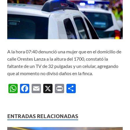
A la hora 07:40 denunció una mujer que en el domicilio de
calle Orestes Lanza a la altura del 1700, constató la
faltante de un TV de 32 pulgadas y un celular, agregando
que al momento no divisó daños en la finca.
W
F
E
X
P
C
h
ac
m
ri
o
at
e
ail
nt
m
s
b
p
ENTRADAS RELACIONADAS
A
o
ar