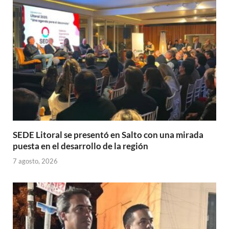
p
o
ti
p
k
r
SEDE Litoral se presentó en Salto con una mirada
puesta en el desarrollo de la región
7 agosto, 2026