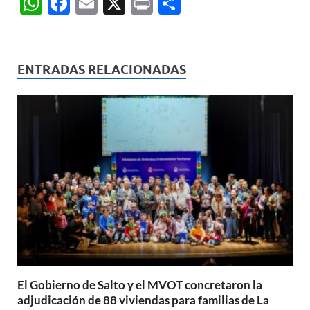
W
F
E
X
P
C
h
ac
m
ri
o
at
e
ail
nt
m
s
b
p
ENTRADAS RELACIONADAS
A
o
ar
p
o
ti
p
k
r
El Gobierno de Salto y el MVOT concretaron la
adjudicación de 88 viviendas para familias de La