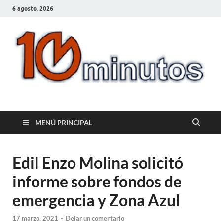
6 agosto, 2026
10minutos.com.uy
Tu conexión con Salto
MENÚ PRINCIPAL
Edil Enzo Molina solicitó
informe sobre fondos de
emergencia y Zona Azul
17 marzo, 2021
-
Dejar un comentario