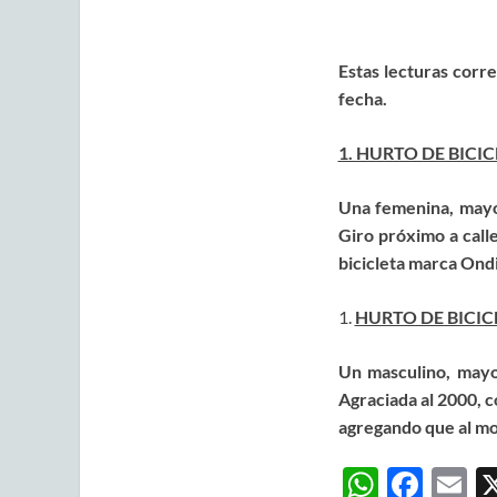
Estas lecturas corre
fecha.
1. HURTO DE BICIC
Una femenina, mayor
Giro próximo a call
bicicleta marca Ond
1.
HURTO DE BICIC
Un masculino, mayor
Agraciada al 2000, c
agregando que al mo
W
F
E