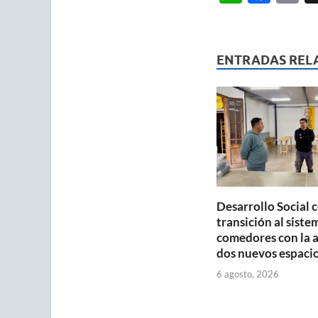
h
ac
m
at
e
ai
s
b
ENTRADAS REL
A
o
p
o
p
k
Desarrollo Social 
transición al siste
comedores con la 
dos nuevos espaci
6 agosto, 2026