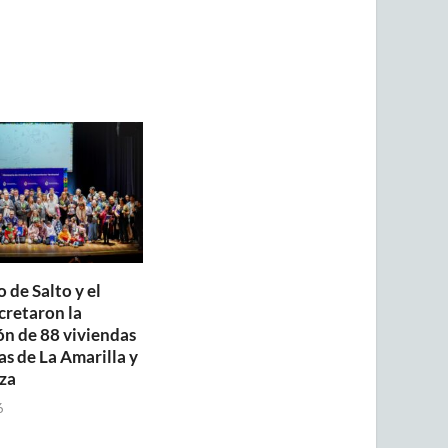
 de Salto y el
retaron la
ón de 88 viviendas
as de La Amarilla y
za
6