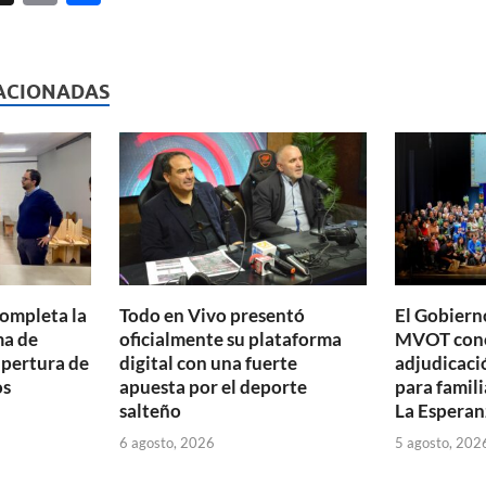
ri
o
l
nt
m
p
ACIONADAS
ar
ti
r
completa la
Todo en Vivo presentó
El Gobierno
ma de
oficialmente su plataforma
MVOT conc
apertura de
digital con una fuerte
adjudicaci
os
apuesta por el deporte
para famili
salteño
La Esperan
6 agosto, 2026
5 agosto, 202