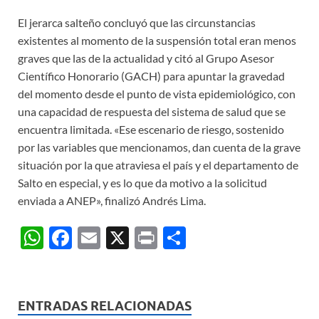
El jerarca salteño concluyó que las circunstancias
existentes al momento de la suspensión total eran menos
graves que las de la actualidad y citó al Grupo Asesor
Científico Honorario (GACH) para apuntar la gravedad
del momento desde el punto de vista epidemiológico, con
una capacidad de respuesta del sistema de salud que se
encuentra limitada. «Ese escenario de riesgo, sostenido
por las variables que mencionamos, dan cuenta de la grave
situación por la que atraviesa el país y el departamento de
Salto en especial, y es lo que da motivo a la solicitud
enviada a ANEP», finalizó Andrés Lima.
W
F
E
X
P
C
h
ac
m
ri
o
at
e
ail
nt
m
s
b
p
ENTRADAS RELACIONADAS