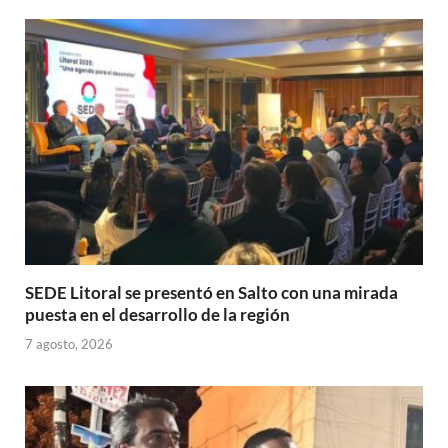
A
o
ar
p
o
ti
p
k
r
SEDE Litoral se presentó en Salto con una mirada
puesta en el desarrollo de la región
7 agosto, 2026