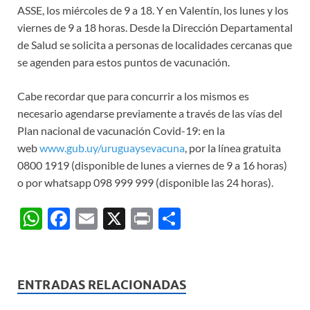
ASSE, los miércoles de 9 a 18. Y en Valentín, los lunes y los
viernes de 9 a 18 horas. Desde la Dirección Departamental
de Salud se solicita a personas de localidades cercanas que
se agenden para estos puntos de vacunación.
Cabe recordar que para concurrir a los mismos es
necesario agendarse previamente a través de las vías del
Plan nacional de vacunación Covid-19: en la
web
www.gub.uy/uruguaysevacuna
, por la línea gratuita
0800 1919 (disponible de lunes a viernes de 9 a 16 horas)
o por whatsapp 098 999 999 (disponible las 24 horas).
W
F
E
X
P
C
h
ac
m
ri
o
at
e
ail
nt
m
s
b
p
ENTRADAS RELACIONADAS
A
o
ar