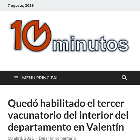
7 agosto, 2026
10minutos.com.uy
Tu conexión con Salto
MENÚ PRINCIPAL
Quedó habilitado el tercer
vacunatorio del interior del
departamento en Valentín
10 abril, 2021
-
Dejar un comentario