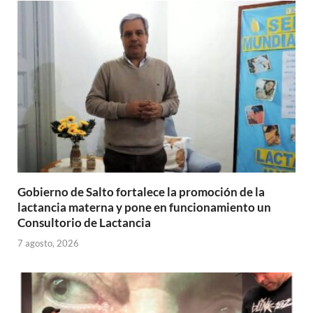
p
o
ti
p
k
r
Gobierno de Salto fortalece la promoción de la
lactancia materna y pone en funcionamiento un
Consultorio de Lactancia
7 agosto, 2026