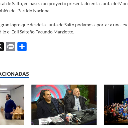
al de Salto, en base a un proyecto presentado en la Junta de Mont
bién del Partido Nacional.
 gran logro que desde la Junta de Salto podamos aportar a una ley 
jo el Edil Salteño Facundo Marziotte.
X
P
C
ri
o
l
nt
m
p
ACIONADAS
ar
ti
r