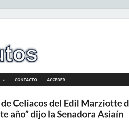
10minutos.com
Tu conexión con Salto
CONTACTO
ACCEDER
de Celiacos del Edil Marziotte 
te año” dijo la Senadora Asiaín