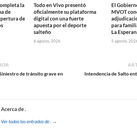
completa la
Todo en Vivo presentó
El Gobierno
ma de
oficialmente su plataforma
MVOT conc
apertura de
digital con una fuerte
adjudicaci
os
apuesta por el deporte
para famili
salteño
La Esperan
6 agosto, 2026
5 agosto, 202
IOR
ART
 Siniestro de tránsito grave en
Intendencia de Salto en
Acerca de .
Ver todas las entradas de . →