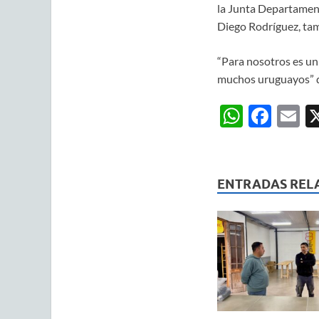
la Junta Departament
Diego Rodríguez, tam
“Para nosotros es un
muchos uruguayos” di
W
F
E
h
ac
m
at
e
ai
s
b
ENTRADAS REL
A
o
p
o
p
k