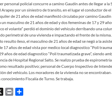
er personal policial concurre a camino Gaudín antes de llegar a la 
Arapey por un siniestro de transito, en el lugar el conductor de el
alquiler de 21 años de edad manifestó circulaba por camino Gaudín
un masculino de 21 años de edad y dos femeninas de 17 y 29 año
o el volante” perdió el dominio del vehículo derribando una col
jido perimetral de una vivienda e impactando el frente de la misma.
o resulto ileso, el masculino de 21 años de edad se negó a la asist
de 17 años de edad vista por medico local diagnostico “Poli traum
 29 años de edad diagnostico “Poli traumatizada grave”, siendo am
ncia de Hospital Regional Salto. Se realizo prueba de espirometría
omo resultado positivo; personal de Cuerpo Inspectivo de Intende
ación del vehículo. Los moradores de la vivienda no se encontraba
 conocimiento Fiscalía de Turno. Se trabaja.
X
P
C
ri
o
l
nt
m