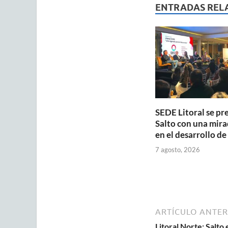
s
b
ENTRADAS REL
A
o
p
o
p
k
SEDE Litoral se pr
Salto con una mira
en el desarrollo de
7 agosto, 2026
ARTÍCULO ANTER
Litoral Norte: Salt