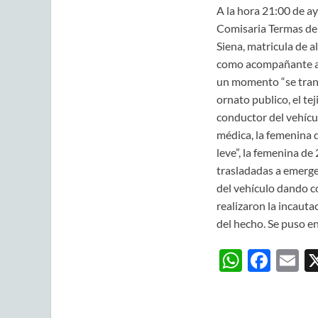
A la hora 21:00 de ay
Comisaria Termas del 
Siena, matricula de 
como acompañante a 
un momento “se tranc
ornato publico, el te
conductor del vehícul
médica, la femenina 
leve”, la femenina de
trasladadas a emerge
del vehículo dando c
realizaron la incaut
del hecho. Se puso en
W
F
E
h
ac
m
at
e
ai