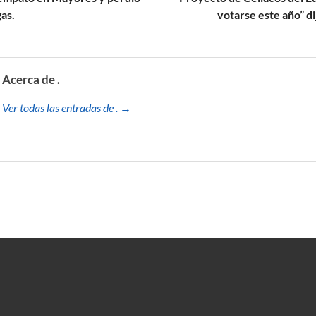
as.
votarse este año” di
Acerca de .
Ver todas las entradas de . →