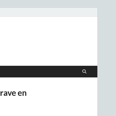
.uy
grave en