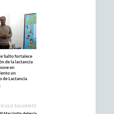
e Salto fortalece
n de la lactancia
pone en
iento un
o de Lactancia
6
ÍCULO SIGUIENTE
dil Marziotte debería