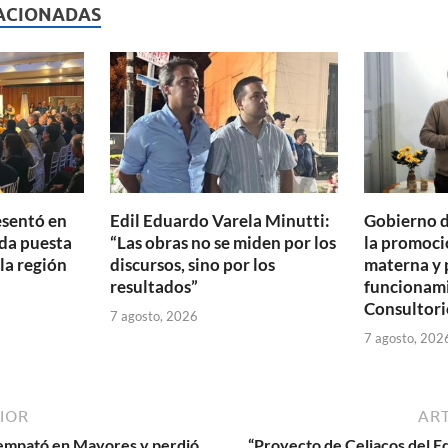
p
ACIONADAS
ar
ti
r
esentó en
Edil Eduardo Varela Minutti:
Gobierno d
da puesta
“Las obras no se miden por los
la promoció
 la región
discursos, sino por los
materna y 
resultados”
funcionam
Consultori
7 agosto, 2026
7 agosto, 202
IOR
ART
o empató en Mayores y perdió
“Proyecto de Celiacos del E