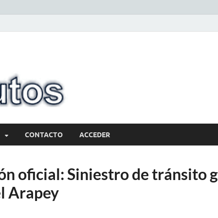
10minutos.com
Tu conexión con Salto
CONTACTO
ACCEDER
n oficial: Siniestro de tránsito 
l Arapey