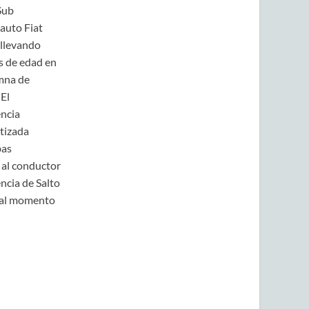
Sub
 auto Fiat
 llevando
s de edad en
umna de
 El
encia
atizada
bas
 al conductor
ncia de Salto
n al momento