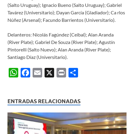
(Salto Uruguay); Ignacio Bueno (Salto Uruguay); Gabriel
Tavárez (Universitario); Dayan García (Gladiador); Ca rlos
Núñez (Arsenal); Facundo Barrientos (Universitario).
Delanteros: Nicolás Fagúndez (Ceibal); Alan Aranda
(River Plate); Gabriel De Souza (River Plate); Agustín
Pintorelli (Salto Nuevo); Alan Aranda (River Plate);
Santiago Díaz (Universitario).
W
F
E
X
P
C
h
ac
m
ri
o
at
e
ail
nt
m
s
b
p
ENTRADAS RELACIONADAS
A
o
ar
p
o
ti
p
k
r