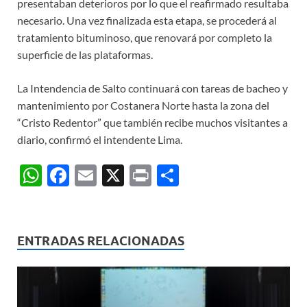
presentaban deterioros por lo que el reafirmado resultaba
necesario. Una vez finalizada esta etapa, se procederá al
tratamiento bituminoso, que renovará por completo la
superficie de las plataformas.
La Intendencia de Salto continuará con tareas de bacheo y
mantenimiento por Costanera Norte hasta la zona del
“Cristo Redentor” que también recibe muchos visitantes a
diario, confirmó el intendente Lima.
W
F
E
X
P
C
h
ac
m
ri
o
at
e
ail
nt
m
s
b
p
ENTRADAS RELACIONADAS
A
o
ar
p
o
ti
p
k
r