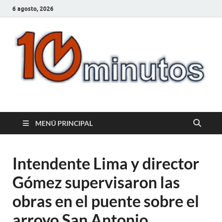
6 agosto, 2026
10minutos.com.uy
Tu conexión con Salto
MENÚ PRINCIPAL
Intendente Lima y director
Gómez supervisaron las
obras en el puente sobre el
arroyo San Antonio