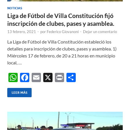
NOTICIAS
Liga de Fútbol de Villa Constitución fijó
inscripción de clubes, pases y asamblea.
13 febrero, 2021
-
por
Federico Giovanoni
-
Dejar un comentario
La Liga de Fútbol de Villa Constitución estableció los
detalles para inscripción de clubes, pases y asamblea. 1)
Miércoles 17 de febrero, de 20 a 21 horas en municipio
local, …
W
F
E
X
P
C
h
ac
m
ri
o
at
e
ail
nt
m
LEER MÁS
s
b
p
A
o
ar
p
o
ti