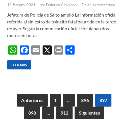
13 febrero, 2021
-
por
Federico Giovanoni
-
Dejar un comentario
Jefatura de Policía de Salto amplió La información oficial
referida al siniestro de tránsito fatal ocurrido en la tarde
de ayer. Según la comunicación oficial circulaban dos
motos en horas …
W
F
E
X
P
C
h
ac
m
ri
o
at
e
ail
nt
m
LEER MÁS
s
b
p
A
o
ar
p
o
ti
Anteriores
1
…
896
897
p
k
r
898
…
912
Siguientes