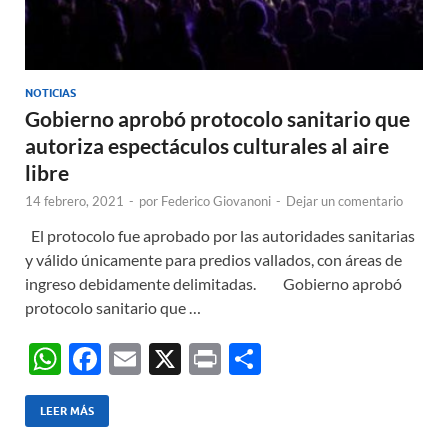
NOTICIAS
Gobierno aprobó protocolo sanitario que
autoriza espectáculos culturales al aire
libre
14 febrero, 2021
-
por
Federico Giovanoni
-
Dejar un comentario
El protocolo fue aprobado por las autoridades sanitarias
y válido únicamente para predios vallados, con áreas de
ingreso debidamente delimitadas. Gobierno aprobó
protocolo sanitario que …
W
F
E
X
P
C
h
ac
m
ri
o
at
e
ail
nt
m
LEER MÁS