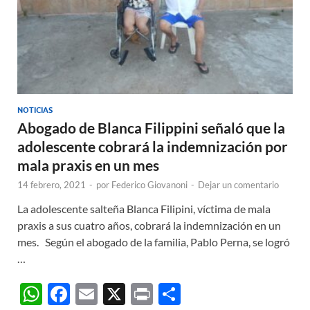
NOTICIAS
Abogado de Blanca Filippini señaló que la
adolescente cobrará la indemnización por
mala praxis en un mes
14 febrero, 2021
-
por
Federico Giovanoni
-
Dejar un comentario
La adolescente salteña Blanca Filipini, víctima de mala
praxis a sus cuatro años, cobrará la indemnización en un
mes. Según el abogado de la familia, Pablo Perna, se logró
…
W
F
E
X
P
C