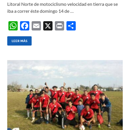
Litoral Norte de motociclismo velocidad en tierra que se
iba a correr éste domingo 14 de …
W
F
E
X
P
C
h
ac
m
ri
o
at
e
ail
nt
m
LEER MÁS
s
b
p
A
o
ar
p
o
ti
p
k
r