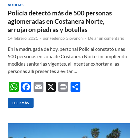
NOTICIAS
Policía detectó más de 500 personas
aglomeradas en Costanera Norte,
arrojaron piedras y botellas
14 febrero, 2021
-
por
Federico Giovanoni
-
Dejar un comentario
En la madrugada de hoy, personal Policial constató unas
500 personas en zona de Costanera Norte, incumpliendo
medidas sanitarias vigentes, al intentar exhortar a las
personas allí presentes a evitar …
W
F
E
X
P
C
h
ac
m
ri
o
at
e
ail
nt
m
LEER MÁS
s
b
p
A
o
ar
p
o
ti