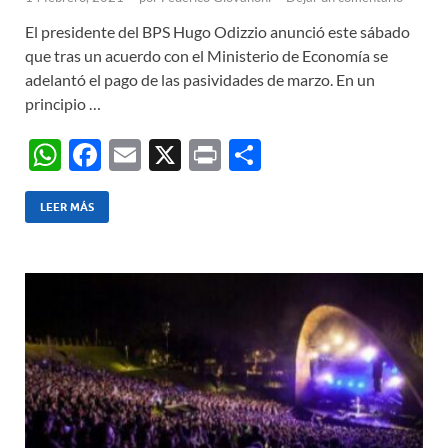
El presidente del BPS Hugo Odizzio anunció este sábado
que tras un acuerdo con el Ministerio de Economía se
adelantó el pago de las pasividades de marzo. En un
principio …
W
F
E
X
P
C
h
ac
m
ri
o
at
e
ail
nt
m
LEER MÁS
s
b
p
A
o
ar
p
o
ti
p
k
r