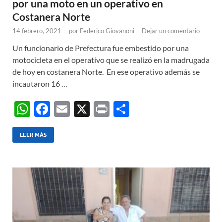
por una moto en un operativo en
Costanera Norte
14 febrero, 2021
-
por
Federico Giovanoni
-
Dejar un comentario
Un funcionario de Prefectura fue embestido por una
motocicleta en el operativo que se realizó en la madrugada
de hoy en costanera Norte. En ese operativo además se
incautaron 16 …
W
F
E
X
P
C
h
ac
m
ri
o
at
e
ail
nt
m
LEER MÁS
s
b
p
A
o
ar
p
o
ti
p
k
r