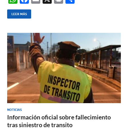
h
ac
m
ri
o
at
e
ail
nt
m
LEER MÁS
s
b
p
A
o
ar
p
o
ti
p
k
r
NOTICIAS
Información oficial sobre fallecimiento
tras siniestro de transito