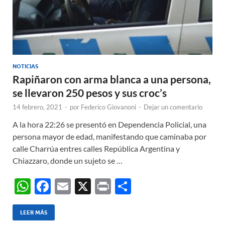
NOTICIAS
Rapiñaron con arma blanca a una persona,
se llevaron 250 pesos y sus croc’s
14 febrero, 2021
-
por
Federico Giovanoni
-
Dejar un comentario
A la hora 22:26 se presentó en Dependencia Policial, una
persona mayor de edad, manifestando que caminaba por
calle Charrúa entres calles República Argentina y
Chiazzaro, donde un sujeto se …
W
F
E
X
P
C
h
ac
m
ri
o
at
e
ail
nt
m
LEER MÁS