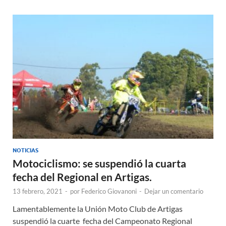
s
b
p
A
o
ar
p
o
ti
p
k
r
NOTICIAS
Motociclismo: se suspendió la cuarta
fecha del Regional en Artigas.
13 febrero, 2021
-
por
Federico Giovanoni
-
Dejar un comentario
Lamentablemente la Unión Moto Club de Artigas
suspendió la cuarte fecha del Campeonato Regional