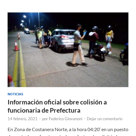
s
b
p
A
o
ar
p
o
ti
p
k
r
NOTICIAS
Información oficial sobre colisión a
funcionaria de Prefectura
14 febrero, 2021
-
por
Federico Giovanoni
-
Dejar un comentario
En Zona de Costanera Norte, a la hora 04:20’ en un puesto