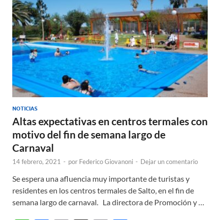
p
k
r
NOTICIAS
Altas expectativas en centros termales con
motivo del fin de semana largo de
Carnaval
14 febrero, 2021
-
por
Federico Giovanoni
-
Dejar un comentario
Se espera una afluencia muy importante de turistas y
residentes en los centros termales de Salto, en el fin de
semana largo de carnaval. La directora de Promoción y …