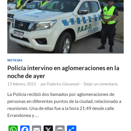
p
k
r
NOTICIAS
Policía intervino en aglomeraciones en la
noche de ayer
13 febrero, 2021
-
por
Federico Giovanoni
-
Dejar un comentario
La Policía recibió dos llamados por aglomeraciones de
personas en diferentes puntos de la ciudad, relacionado a
reuniones. Una de ellas fue a la hora 21:49 desde calle
Errandonea y …
W
F
E
X
P
C