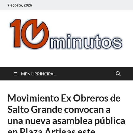
7 agosto, 2026
10minutos.com.uy
Tu conexión con Salto
MENÚ PRINCIPAL
Movimiento Ex Obreros de
Salto Grande convocan a
una nueva asamblea pública
en Plaza Artigas este