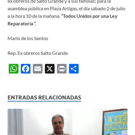
ex obreros de Salto Grande y a sus familias; para la
asamblea pública en Plaza Artigas, el día sábado 2 de julio
a la hora 10 de la mañana.
“Todos Unidos por una Ley
Reparatoria “.
Mario de los Santos
Rep. Ex obreros Salto Grande
W
F
E
X
P
C
h
ac
m
ri
o
at
e
ail
nt
m
s
b
p
ENTRADAS RELACIONADAS
A
o
ar
p
o
ti
p
k
r