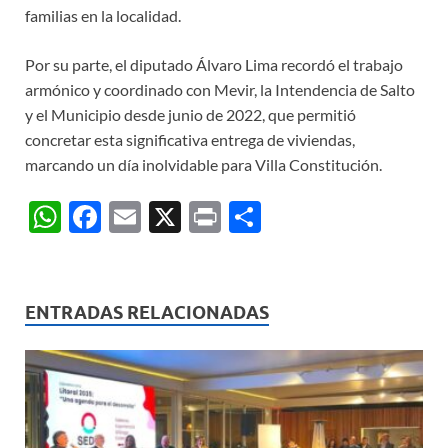
familias en la localidad.
Por su parte, el diputado Álvaro Lima recordó el trabajo
armónico y coordinado con Mevir, la Intendencia de Salto
y el Municipio desde junio de 2022, que permitió
concretar esta significativa entrega de viviendas,
marcando un día inolvidable para Villa Constitución.
W
F
E
X
P
C
h
ac
m
ri
o
at
e
ail
nt
m
s
b
p
ENTRADAS RELACIONADAS
A
o
ar
p
o
ti
p
k
r