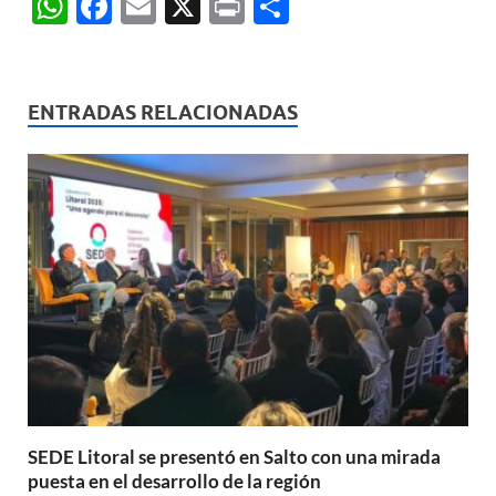
W
F
E
X
P
C
h
ac
m
ri
o
at
e
ail
nt
m
s
b
p
ENTRADAS RELACIONADAS
A
o
ar
p
o
ti
p
k
r
SEDE Litoral se presentó en Salto con una mirada
puesta en el desarrollo de la región