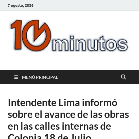
7 agosto, 2026
10minutos.com.uy
Tu conexión con Salto
MENÚ PRINCIPAL
Intendente Lima informó
sobre el avance de las obras
en las calles internas de
Colonia 18 de Julio