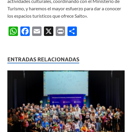
actividades culturales, coordinando con el Ministerio de
Turismo, y haremos el mayor esfuerzo para dar a conocer
los espacios turísticos que ofrece Salto».
W
F
E
X
P
C
h
ac
m
ri
o
at
e
ail
nt
m
s
b
p
ENTRADAS RELACIONADAS
A
o
ar
p
o
ti
p
k
r