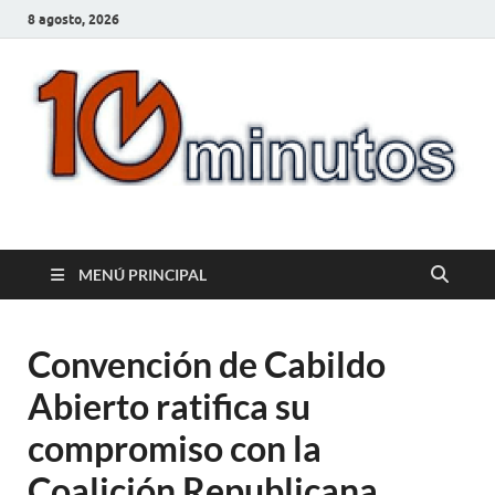
8 agosto, 2026
10minutos.com.uy
Tu conexión con Salto
MENÚ PRINCIPAL
Convención de Cabildo
Abierto ratifica su
compromiso con la
Coalición Republicana