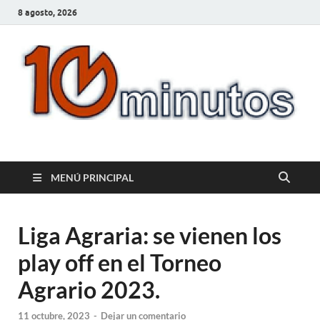
8 agosto, 2026
10minutos.com.uy
Tu conexión con Salto
MENÚ PRINCIPAL
Liga Agraria: se vienen los
play off en el Torneo
Agrario 2023.
11 octubre, 2023
-
Dejar un comentario