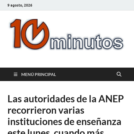
9 agosto, 2026
10minutos.com.uy
Tu conexión con Salto
MENÚ PRINCIPAL
Las autoridades de la ANEP
recorrieron varias
instituciones de enseñanza
este lunes, cuando más