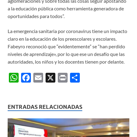
aglomeraciones y sobre todas las cosas seguir apostando
a la educación pública como herramienta generadora de
oportunidades para todos”.
La emergencia sanitaria por coronavirus tiene un impacto
claro en la educación de los preescolares y escolares.
Fabeyro reconoció que “evidentemente” se “han perdido
niveles de aprendizaje», por lo que ese un desafío que las
autoridades, los niños y los docentes tienen por delante.
W
F
E
X
P
C
h
ac
m
ri
o
at
e
ail
nt
m
s
b
p
ENTRADAS RELACIONADAS
A
o
ar
p
o
ti
p
k
r