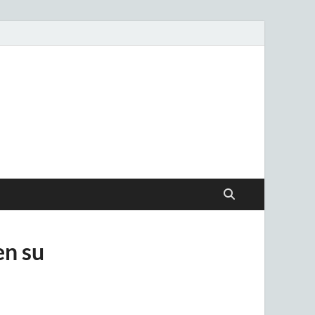
.uy
en su