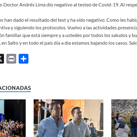
to Doctor Andrés Lima dio negativo al testeo de Covid-19. Al resp
s han dado el resultado del test y ha sido negativo. Como les ha
iva y siguiendo los protocolos. Vuelvo a las actividades presencia
ón familiar que está siempre y a ustedes por todos los saludos y b
en Salto y en todo el país día a día estamos bajando los casos. Sa
X
P
C
ri
o
l
nt
m
p
ACIONADAS
ar
ti
r