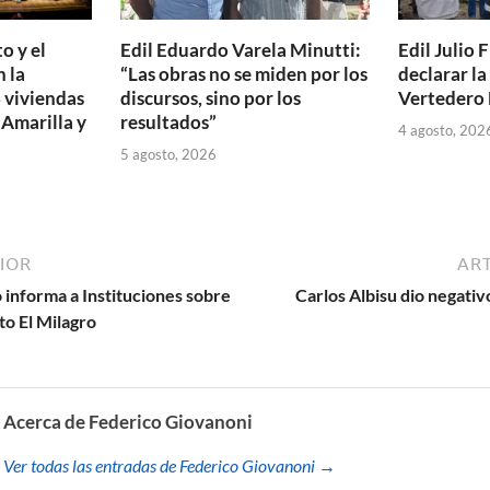
o y el
Edil Eduardo Varela Minutti:
Edil Julio F
 la
“Las obras no se miden por los
declarar l
 viviendas
discursos, sino por los
Vertedero 
 Amarilla y
resultados”
4 agosto, 202
5 agosto, 2026
IOR
ART
 informa a Instituciones sobre
Carlos Albisu dio negativo
to El Milagro
Acerca de Federico Giovanoni
Ver todas las entradas de Federico Giovanoni →