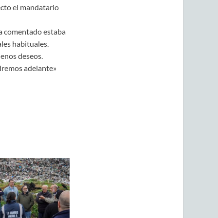
ecto el mandatario
bía comentado estaba
les habituales.
uenos deseos.
ldremos adelante»