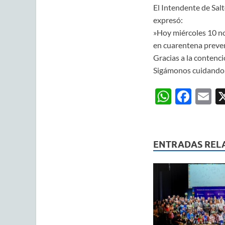
El Intendente de Sal
expresó:
»Hoy miércoles 10 no
en cuarentena prevent
Gracias a la contenci
Sigámonos cuidando, 
W
F
E
h
ac
m
at
e
ai
s
b
ENTRADAS REL
A
o
p
o
p
k