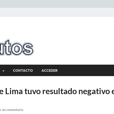
10minutos.com
Tu conexión con Salto
CONTACTO
ACCEDER
e Lima tuvo resultado negativo 
r un comentario