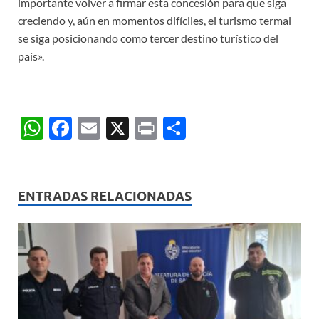
importante volver a firmar esta concesión para que siga
creciendo y, aún en momentos difíciles, el turismo termal
se siga posicionando como tercer destino turístico del
país».
W
F
E
X
P
C
h
ac
m
ri
o
at
e
ail
nt
m
s
b
p
ENTRADAS RELACIONADAS
A
o
ar
p
o
ti
p
k
r