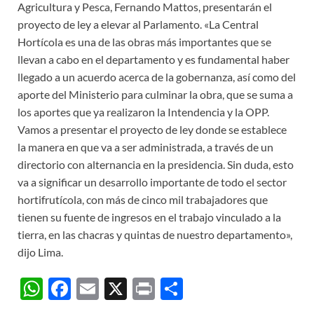
Agricultura y Pesca, Fernando Mattos, presentarán el
proyecto de ley a elevar al Parlamento. «La Central
Hortícola es una de las obras más importantes que se
llevan a cabo en el departamento y es fundamental haber
llegado a un acuerdo acerca de la gobernanza, así como del
aporte del Ministerio para culminar la obra, que se suma a
los aportes que ya realizaron la Intendencia y la OPP.
Vamos a presentar el proyecto de ley donde se establece
la manera en que va a ser administrada, a través de un
directorio con alternancia en la presidencia. Sin duda, esto
va a significar un desarrollo importante de todo el sector
hortifrutícola, con más de cinco mil trabajadores que
tienen su fuente de ingresos en el trabajo vinculado a la
tierra, en las chacras y quintas de nuestro departamento»,
dijo Lima.
W
F
E
X
P
C
h
ac
m
ri
o