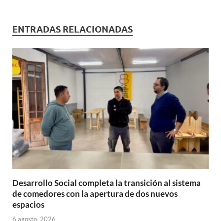
at
e
ail
nt
m
s
b
p
ENTRADAS RELACIONADAS
A
o
ar
p
o
ti
p
k
r
Desarrollo Social completa la transición al sistema
de comedores con la apertura de dos nuevos
espacios
6 agosto, 2026