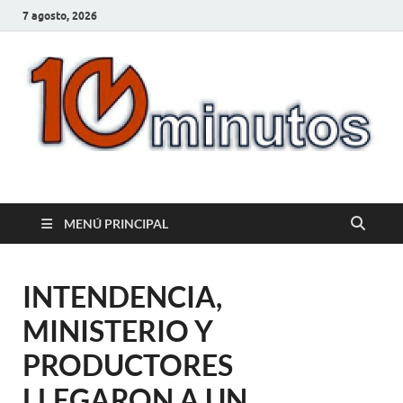
7 agosto, 2026
10minutos.com.uy
Tu conexión con Salto
MENÚ PRINCIPAL
INTENDENCIA,
MINISTERIO Y
PRODUCTORES
LLEGARON A UN