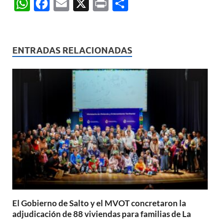
W
F
E
X
P
C
h
ac
m
ri
o
at
e
ail
nt
m
s
b
p
ENTRADAS RELACIONADAS
A
o
ar
p
o
ti
p
k
r
El Gobierno de Salto y el MVOT concretaron la
adjudicación de 88 viviendas para familias de La