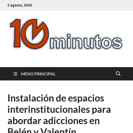
5 agosto, 2026
10minutos.com.uy
Tu conexión con Salto
MENÚ PRINCIPAL
Instalación de espacios
interinstitucionales para
abordar adicciones en
Belén y Valentín