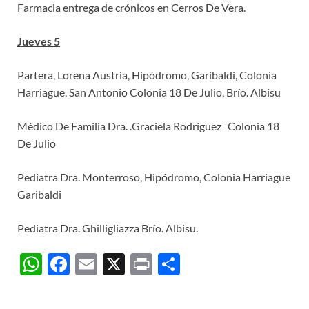
Farmacia entrega de crónicos en Cerros De Vera.
Jueves 5
Partera, Lorena Austria, Hipódromo, Garibaldi, Colonia
Harriague, San Antonio Colonia 18 De Julio, Brío. Albisu
Médico De Familia Dra. .Graciela Rodríguez Colonia 18
De Julio
Pediatra Dra. Monterroso, Hipódromo, Colonia Harriague
Garibaldi
Pediatra Dra. Ghilligliazza Brío. Albisu.
W
F
E
X
P
C
h
ac
m
ri
o
at
e
ail
nt
m