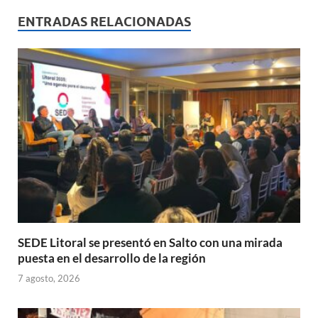
s
b
p
ENTRADAS RELACIONADAS
A
o
ar
p
o
ti
p
k
r
SEDE Litoral se presentó en Salto con una mirada
puesta en el desarrollo de la región
7 agosto, 2026