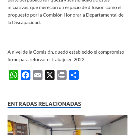
iniciativas, que merecían un espacio de difusión como el
propuesto por la Comisión Honoraria Departamental de
la Discapacidad.
A nivel de la Comisión, quedó establecido el compromiso
firme para reforzar el trabajo en 2022.
W
F
E
X
P
C
h
ac
m
ri
o
at
e
ail
nt
m
s
b
p
ENTRADAS RELACIONADAS
A
o
ar
p
o
ti
p
k
r