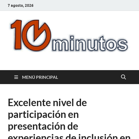
7 agosto, 2026
10minutos.com.uy
Tu conexión con Salto
MENÚ PRINCIPAL
Excelente nivel de
participación en
presentación de
experiencias de inclusión en