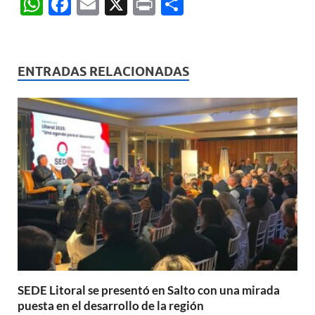
W
F
E
X
P
C
h
ac
m
ri
o
at
e
ail
nt
m
s
b
p
ENTRADAS RELACIONADAS
A
o
ar
p
o
ti
p
k
r
SEDE Litoral se presentó en Salto con una mirada
puesta en el desarrollo de la región