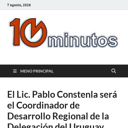
7 agosto, 2026
10minutos.com.uy
Tu conexión con Salto
MENÚ PRINCIPAL
El Lic. Pablo Constenla será
el Coordinador de
Desarrollo Regional de la
Delegación del Uruguay