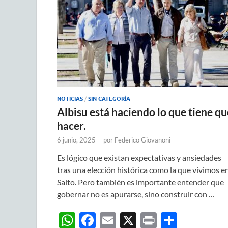
NOTICIAS
/
SIN CATEGORÍA
Albisu está haciendo lo que tiene qu
hacer.
6 junio, 2025
-
por
Federico Giovanoni
Es lógico que existan expectativas y ansiedades
tras una elección histórica como la que vivimos e
Salto. Pero también es importante entender que
gobernar no es apurarse, sino construir con …
W
F
E
X
P
C