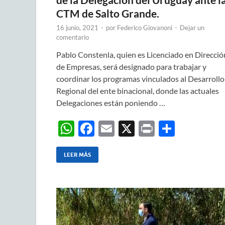
CTM de Salto Grande.
16 junio, 2021
-
por
Federico Giovanoni
-
Dejar un
comentario
Pablo Constenla, quien es Licenciado en Direcció
de Empresas, será designado para trabajar y
coordinar los programas vinculados al Desarrollo
Regional del ente binacional, donde las actuales
Delegaciones están poniendo …
W
F
E
X
P
C
h
ac
m
ri
o
at
e
ail
nt
m
LEER MÁS
s
b
p
A
o
ar
p
o
ti
p
k
r