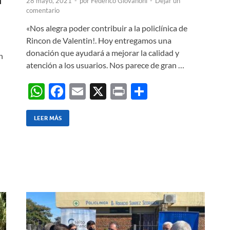
28 mayo, 2021
-
por
Federico Giovanoni
-
Dejar un
comentario
«Nos alegra poder contribuir a la policlínica de
Rincon de Valentin!. Hoy entregamos una
donación que ayudará a mejorar la calidad y
n
atención a los usuarios. Nos parece de gran …
W
F
E
X
P
C
h
ac
m
ri
o
at
e
ail
nt
m
LEER MÁS
s
b
p
A
o
ar
p
o
ti
p
k
r