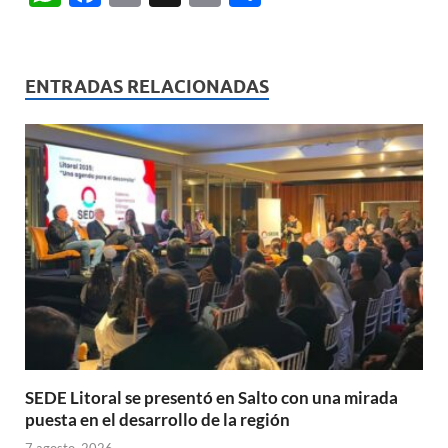
h
ac
m
ri
o
at
e
ail
nt
m
s
b
p
ENTRADAS RELACIONADAS
A
o
ar
p
o
ti
p
k
r
SEDE Litoral se presentó en Salto con una mirada
puesta en el desarrollo de la región