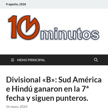
9 agosto, 2026
10minutos.com.uy
Tu conexión con Salto
MENÚ PRINCIPAL
Divisional «B»: Sud América
e Hindú ganaron en la 7ª
fecha y siguen punteros.
26 mayo, 2024