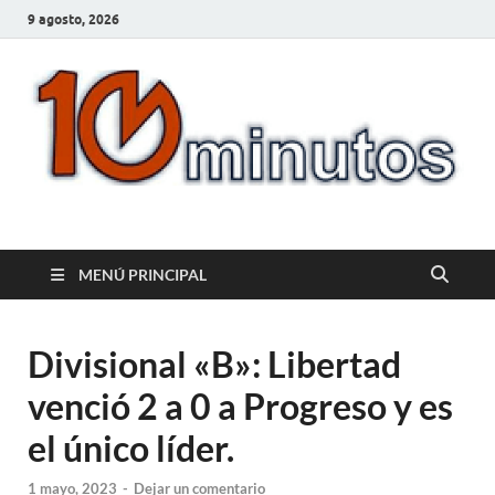
9 agosto, 2026
10minutos.com.uy
Tu conexión con Salto
MENÚ PRINCIPAL
Divisional «B»: Libertad
venció 2 a 0 a Progreso y es
el único líder.
1 mayo, 2023
-
Dejar un comentario