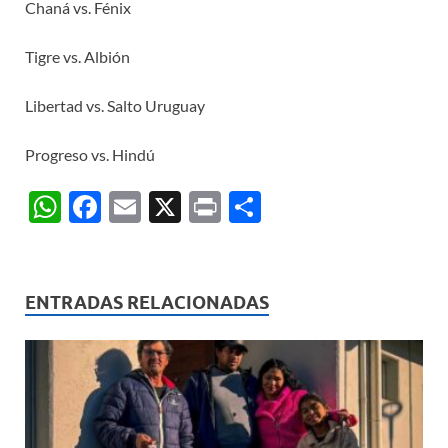
Chaná vs. Fénix
Tigre vs. Albión
Libertad vs. Salto Uruguay
Progreso vs. Hindú
W
F
E
X
P
C
h
ac
m
ri
o
at
e
ail
nt
m
s
b
p
ENTRADAS RELACIONADAS
A
o
ar
p
o
ti
p
k
r