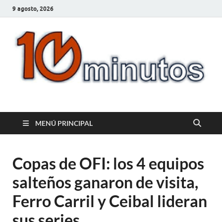
9 agosto, 2026
10minutos.com.uy
Tu conexión con Salto
MENÚ PRINCIPAL
Copas de OFI: los 4 equipos
salteños ganaron de visita,
Ferro Carril y Ceibal lideran
sus series.